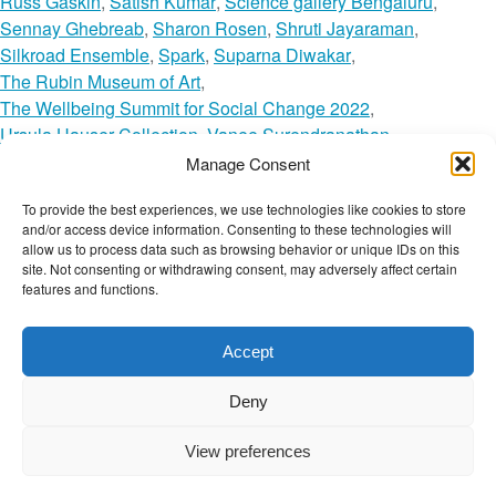
Russ Gaskin
,
Satish Kumar
,
Science gallery Bengaluru
,
Sennay Ghebreab
,
Sharon Rosen
,
Shruti Jayaraman
,
Silkroad Ensemble
,
Spark
,
Suparna Diwakar
,
The Rubin Museum of Art
,
The Wellbeing Summit for Social Change 2022
,
Ursula Hauser Collection
,
Vanee Surendranathan
,
Vanessa Haigh
,
Vincente Todoli
,
Wanja Muguongo
,
Manage Consent
Wellington Nogueira
,
Yazmany Arboleda
,
Zainab Salbi
,
To provide the best experiences, we use technologies like cookies to store
o
Zarlasht Halaimzai
Leave a Comment
and/or access device information. Consenting to these technologies will
n
The Wellbeing Project
allow us to process data such as browsing behavior or unique IDs on this
L
site. Not consenting or withdrawing consent, may adversely affect certain
features and functions.
a
p
THE WELLBEING PROJECT
r
Accept
i
Co-created with a growing collaborative of leading
m
Deny
institutions.
e
NGO Source
r
View preferences
a