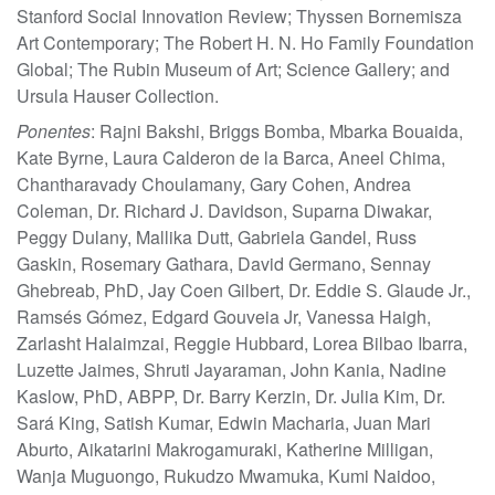
Stanford Social Innovation Review; Thyssen Bornemisza
Art Contemporary; The Robert H. N. Ho Family Foundation
Global; The Rubin Museum of Art; Science Gallery; and
Ursula Hauser Collection.
Ponentes
: Rajni Bakshi, Briggs Bomba, Mbarka Bouaida,
Kate Byrne, Laura Calderon de la Barca, Aneel Chima,
Chantharavady Choulamany, Gary Cohen, Andrea
Coleman, Dr. Richard J. Davidson, Suparna Diwakar,
Peggy Dulany, Mallika Dutt, Gabriela Gandel, Russ
Gaskin, Rosemary Gathara, David Germano, Sennay
Ghebreab, PhD, Jay Coen Gilbert, Dr. Eddie S. Glaude Jr.,
Ramsés Gómez, Edgard Gouveia Jr, Vanessa Haigh,
Zarlasht Halaimzai, Reggie Hubbard, Lorea Bilbao Ibarra,
Luzette Jaimes, Shruti Jayaraman, John Kania, Nadine
Kaslow, PhD, ABPP, Dr. Barry Kerzin, Dr. Julia Kim, Dr.
Sará King, Satish Kumar, Edwin Macharia, Juan Mari
Aburto, Aikatarini Makrogamuraki, Katherine Milligan,
Wanja Muguongo, Rukudzo Mwamuka, Kumi Naidoo,