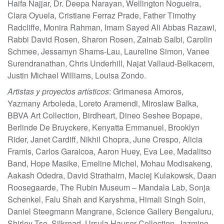
Haifa Najjar, Dr. Deepa Narayan, Wellington Nogueira,
Clara Oyuela, Cristiane Ferraz Prade, Father Timothy
Radcliffe, Monira Rahman, Imam Sayed Ali Abbas Razawi,
Rabbi David Rosen, Sharon Rosen, Zainab Salbi, Carolin
Schmee, Jessamyn Shams-Lau, Laureline Simon, Vanee
Surendranathan, Chris Underhill, Najat Vallaud-Belkacem,
Justin Michael Williams, Louisa Zondo.
Artistas y proyectos artísticos
: Grimanesa Amoros,
Yazmany Arboleda, Loreto Aramendi, Miroslaw Balka,
BBVA Art Collection, Birdheart, Dineo Seshee Bopape,
Berlinde De Bruyckere, Kenyatta Emmanuel, Brooklyn
Rider, Janet Cardiff, Nikhil Chopra, June Crespo, Alicia
Framis, Carlos Garaicoa, Aaron Huey, Eva Lee, Madalitso
Band, Hope Masike, Emeline Michel, Mohau Modisakeng,
Aakash Odedra, David Strathairn, Maciej Kulakowsk, Daan
Roosegaarde, The Rubin Museum – Mandala Lab, Sonja
Schenkel, Falu Shah and Karyshma, Himali Singh Soin,
Daniel Steegmann Mangrane, Science Gallery Bengaluru,
Shirley Tse, Silkroad, Ursula Hauser Collection, Jazmine