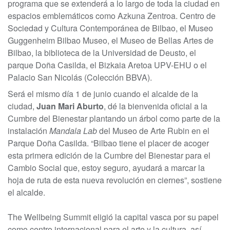
programa que se extenderá a lo largo de toda la ciudad en
espacios emblemáticos como Azkuna Zentroa. Centro de
Sociedad y Cultura Contemporánea de Bilbao, el Museo
Guggenheim Bilbao Museo, el Museo de Bellas Artes de
Bilbao, la biblioteca de la Universidad de Deusto, el
parque Doña Casilda, el Bizkaia Aretoa UPV-EHU o el
Palacio San Nicolás (Colección BBVA).
Será el mismo día 1 de junio cuando el alcalde de la
ciudad,
Juan Mari Aburto
, dé la bienvenida oficial a la
Cumbre del Bienestar plantando un árbol como parte de la
instalación
Mandala Lab
del Museo de Arte Rubin en el
Parque Doña Casilda. “Bilbao tiene el placer de acoger
esta primera edición de la Cumbre del Bienestar para el
Cambio Social que, estoy seguro, ayudará a marcar la
hoja de ruta de esta nueva revolución en ciernes”, sostiene
el alcalde.
The Wellbeing Summit eligió la capital vasca por su papel
como centro internacional para el arte y la cultura, así