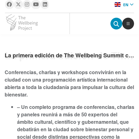
EN
The Wellbeing Project
S
La primera edición de The Wellbeing Summit convierte a Bilbao
La primera edición de The Wellbeing Summit convierte a Bilbao
k
i
Conferencias, charlas y workshops convivirán en la
p
ciudad con una programación artística internacional
t
abierta a toda la ciudadanía para impulsar la cultura del
o
bienestar.
c
o
– Un completo programa de conferencias, charlas
n
y paneles reunirá a más de 50 expertos del
t
ámbito cultural, científico y gubernamental, que
e
debatirán en la ciudad sobre bienestar personal y
n
social desde distintas perspectivas como la