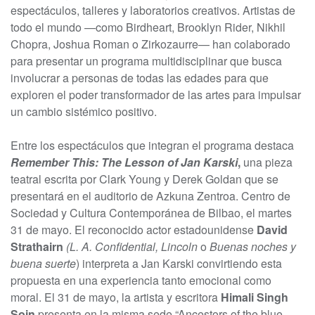
espectáculos, talleres y laboratorios creativos. Artistas de
todo el mundo —como Birdheart, Brooklyn Rider, Nikhil
Chopra, Joshua Roman o Zirkozaurre— han colaborado
para presentar un programa multidisciplinar que busca
involucrar a personas de todas las edades para que
exploren el poder transformador de las artes para impulsar
un cambio sistémico positivo.
Entre los espectáculos que integran el programa destaca
Remember This: The Lesson of Jan Karski
,
una pieza
teatral escrita por Clark Young y Derek Goldan que se
presentará en el auditorio de Azkuna Zentroa. Centro de
Sociedad y Cultura Contemporánea de Bilbao, el martes
31 de mayo. El reconocido actor estadounidense
David
Strathairn
(L. A. Confidential, Lincoln
o
Buenas noches y
buena suerte
) interpreta a Jan Karski convirtiendo esta
propuesta en una experiencia tanto emocional como
moral. El 31 de mayo, la artista y escritora
Himali Singh
Soin
presenta en la misma sede “Ancestors of the blue