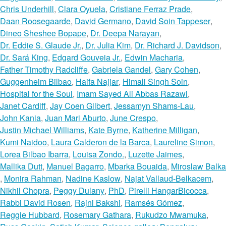
Chris Underhill
,
Clara Oyuela
,
Cristiane Ferraz Prade
,
Daan Roosegaarde
,
David Germano
,
David Soin Tappeser
,
Dineo Sheshee Bopape
,
Dr. Deepa Narayan
,
Dr. Eddie S. Glaude Jr.
,
Dr. Julia Kim
,
Dr. Richard J. Davidson
,
Dr. Sará King
,
Edgard Gouveia Jr.
,
Edwin Macharia
,
Father Timothy Radcliffe
,
Gabriela Gandel
,
Gary Cohen
,
Guggenheim Bilbao
,
Haifa Najjar
,
Himali Singh Soin
,
Hospital for the Soul
,
Imam Sayed Ali Abbas Razawi
,
Janet Cardiff
,
Jay Coen Gilbert
,
Jessamyn Shams-Lau
,
John Kania
,
Juan Mari Aburto
,
June Crespo
,
Justin Michael Williams
,
Kate Byrne
,
Katherine Milligan
,
Kumi Naidoo
,
Laura Calderon de la Barca
,
Laureline Simon
,
Lorea Bilbao Ibarra
,
Louisa Zondo.
,
Luzette Jaimes
,
Mallika Dutt
,
Manuel Bagarro
,
Mbarka Bouaida
,
Miroslaw Balka
,
Monira Rahman
,
Nadine Kaslow
,
Najat Vallaud-Belkacem
,
Nikhil Chopra
,
Peggy Dulany
,
PhD
,
Pirelli HangarBicocca
,
Rabbi David Rosen
,
Rajni Bakshi
,
Ramsés Gómez
,
Reggie Hubbard
,
Rosemary Gathara
,
Rukudzo Mwamuka
,