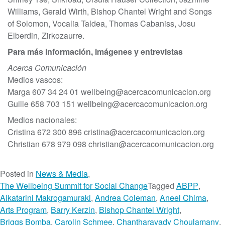
Williams, Gerald Wirth, Bishop Chantel Wright and Songs
of Solomon, Vocalia Taldea, Thomas Cabaniss, Josu
Elberdin, Zirkozaurre.
Para más información, imágenes y entrevistas
Acerca Comunicación
Medios vascos:
Marga 607 34 24 01
wellbeing@acercacomunicacion.org
Guille 658 703 151
wellbeing@acercacomunicacion.org
Medios nacionales:
Cristina 672 300 896
cristina@acercacomunicacion.org
Christian 678 979 098
christian@acercacomunicacion.org
Posted in
News & Media
,
The Wellbeing Summit for Social Change
Tagged
ABPP
,
Aikatarini Makrogamuraki
,
Andrea Coleman
,
Aneel Chima
,
Arts Program
,
Barry Kerzin
,
Bishop Chantel Wright
,
Briggs Bomba
,
Carolin Schmee
,
Chantharavady Choulamany
,