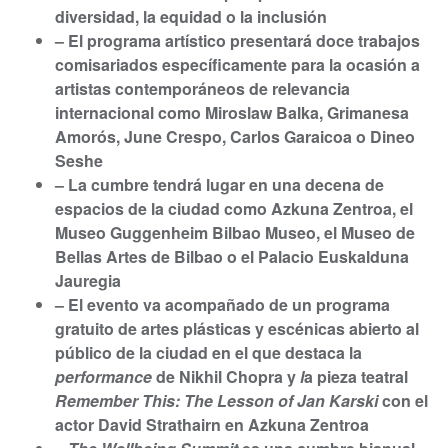
t
diversidad, la equidad o la inclusión
– El programa artístico presentará doce trabajos
comisariados específicamente para la ocasión a
artistas contemporáneos de relevancia
internacional como Miroslaw Balka, Grimanesa
Amorós, June Crespo, Carlos Garaicoa o Dineo
Seshe
– La cumbre tendrá lugar en una decena de
espacios de la ciudad como Azkuna Zentroa, el
Museo Guggenheim Bilbao Museo, el Museo de
Bellas Artes de Bilbao o el Palacio Euskalduna
Jauregia
– El evento va acompañado de un programa
gratuito de artes plásticas y escénicas abierto al
público de la ciudad en el que destaca la
performance
de Nikhil Chopra y
l
a pieza teatral
Remember This: The Lesson of Jan Karski
con el
actor David Strathairn en Azkuna Zentroa