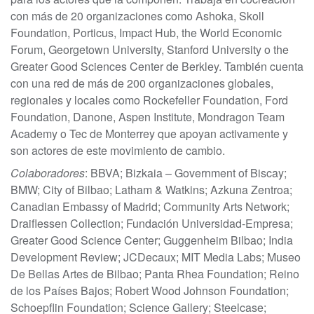
con más de 20 organizaciones como Ashoka, Skoll
Foundation, Porticus, Impact Hub, the World Economic
Forum, Georgetown University, Stanford University o the
Greater Good Sciences Center de Berkley. También cuenta
con una red de más de 200 organizaciones globales,
regionales y locales como Rockefeller Foundation, Ford
Foundation, Danone, Aspen Institute, Mondragon Team
Academy o Tec de Monterrey que apoyan activamente y
son actores de este movimiento de cambio.
Colaboradores
: BBVA; Bizkaia – Government of Biscay;
BMW; City of Bilbao; Latham & Watkins; Azkuna Zentroa;
Canadian Embassy of Madrid; Community Arts Network;
Draiflessen Collection; Fundación Universidad-Empresa;
Greater Good Science Center; Guggenheim Bilbao; India
Development Review; JCDecaux; MIT Media Labs; Museo
De Bellas Artes de Bilbao; Panta Rhea Foundation; Reino
de los Países Bajos; Robert Wood Johnson Foundation;
Schoepflin Foundation; Science Gallery; Steelcase;